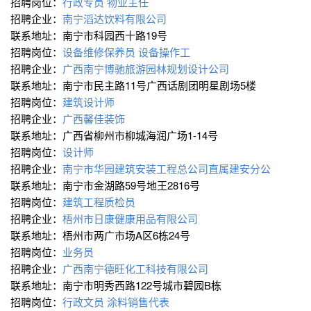
招聘岗位：
行政专员
物业主任
招聘企业：
南宁滔达饮料有限公司
联系地址：南宁市科园西十路19号
招聘岗位：
设备维修保养员
设备操作工
招聘企业：
广西南宁博驰旅游园林规划设计公司
联系地址：南宁市民主路11号广西话剧团明星剧场5楼
招聘岗位：
建筑设计师
招聘企业：
广西馨佳装饰
联系地址：广西省柳州市柳城海润广场1-14号
招聘岗位：
设计师
招聘企业：
南宁市华园建筑安装工程总公司直属建安分公
联系地址：南宁市金湖路59号地王2816号
招聘岗位：
建筑工程质检员
招聘企业：
梧州市日康健康用品有限公司
联系地址：梧州市两广市场A区6栋24号
招聘岗位：
业务员
招聘企业：
广西南宁德旺化工科技有限公司
联系地址：南宁市明秀西路122号城市碧园B栋
招聘岗位：
行政文员
涂料销售代表